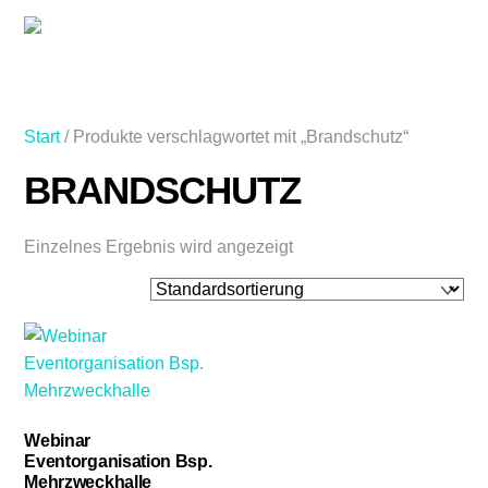
Skip
Men
to
content
Start
/ Produkte verschlagwortet mit „Brandschutz“
BRANDSCHUTZ
Einzelnes Ergebnis wird angezeigt
Webinar
Eventorganisation Bsp.
Mehrzweckhalle